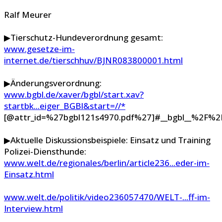
Ralf Meurer
▶Tierschutz-Hundeverordnung gesamt:
www.gesetze-im-
internet.de/tierschhuv/BJNR083800001.html
▶Änderungsverordnung:
www.bgbl.de/xaver/bgbl/start.xav?
startbk...eiger_BGBl&start=//*
[@attr_id=%27bgbl121s4970.pdf%27]#__bgbl__%2F
▶Aktuelle Diskussionsbeispiele: Einsatz und Training
Polizei-Diensthunde:
www.welt.de/regionales/berlin/article236...eder-im-
Einsatz.html
www.welt.de/politik/video236057470/WELT-...ff-im-
Interview.html